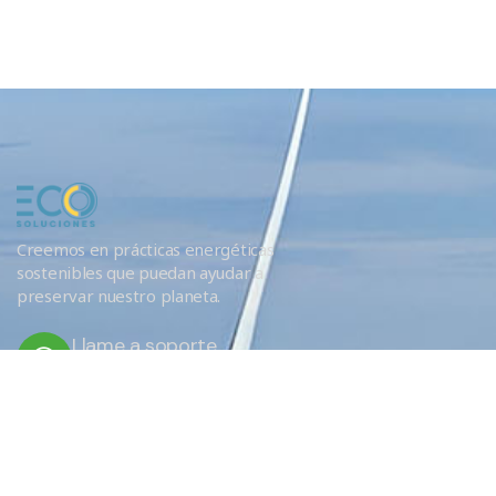
Creemos en prácticas energéticas
sostenibles que puedan ayudar a
preservar nuestro planeta.
Llame a soporte
+34 666 620 689