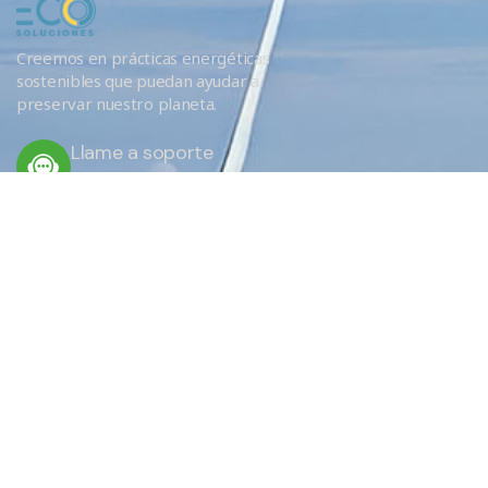
Creemos en prácticas energéticas
sostenibles que puedan ayudar a
preservar nuestro planeta.
Llame a soporte
+34 666 620 689
ENLACES RÁPIDOS
Servicios
Eficiencia
¿Por qué elegirnos?
EU Obligations / FAQ